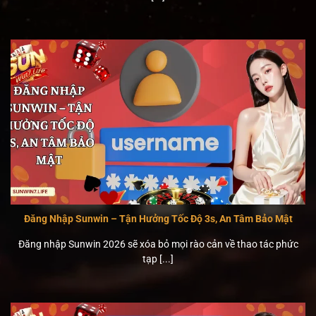
Đăng Nhập Sunwin – Tận Hưởng Tốc Độ 3s, An Tâm Bảo Mật
Đăng nhập Sunwin 2026 sẽ xóa bỏ mọi rào cản về thao tác phức
tạp [...]