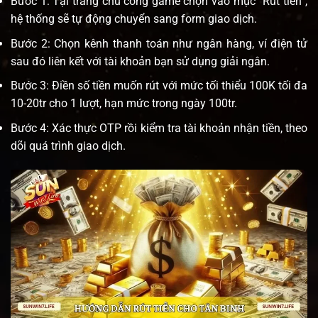
Bước 1: Tại trang chủ cổng game chọn vào mục “Rút tiền”,
hệ thống sẽ tự động chuyển sang form giao dịch.
Bước 2: Chọn kênh thanh toán như ngân hàng, ví điện tử
sau đó liên kết với tài khoản bạn sử dụng giải ngân.
Bước 3: Điền số tiền muốn rút với mức tối thiểu 100K tối đa
10-20tr cho 1 lượt, hạn mức trong ngày 100tr.
Bước 4: Xác thực OTP rồi kiểm tra tài khoản nhận tiền, theo
dõi quá trình giao dịch.