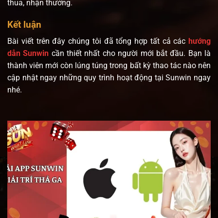
thua, nhận thưởng.
Kết luận
Bài viết trên đây chúng tôi đã tổng hợp tất cả các
hướng
dẫn Sunwin
cần thiết nhất cho người mới bắt đầu. Bạn là
thành viên mới còn lúng túng trong bất kỳ thao tác nào nên
cập nhật ngay những quy trình hoạt động tại Sunwin ngay
nhé.