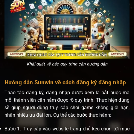
Khái quát về các quy trình cần hướng dẫn
Hướng dẫn Sunwin về cách đăng ký đăng nhập
Thao tác đăng ký, đăng nhập được xem là bắt buộc mà
mỗi thành viên cần nắm được rõ quy trình. Thực hiện đúng
sẽ giúp người dùng truy cập chơi game không giới hạn,
nhận nhiều ưu đãi lớn. Cụ thể các bước thực hành:
Bước 1: Truy cập vào website trang chủ kéo chọn tới mục