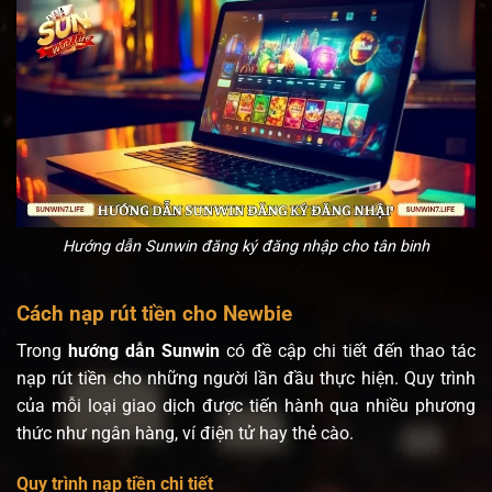
Hướng dẫn Sunwin đăng ký đăng nhập cho tân binh
Cách nạp rút tiền cho Newbie
Trong
hướng dẫn Sunwin
có đề cập chi tiết đến thao tác
nạp rút tiền cho những người lần đầu thực hiện. Quy trình
của mỗi loại giao dịch được tiến hành qua nhiều phương
thức như ngân hàng, ví điện tử hay thẻ cào.
Quy trình nạp tiền chi tiết