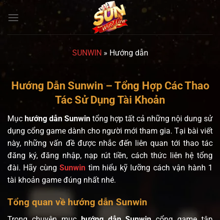
Bỏ
qua
nội
dung
SUNWIN
»
Hướng dẫn
Hướng Dẫn Sunwin – Tổng Hợp Các Thao
Tác Sử Dụng Tài Khoản
Mục
hướng dẫn Sunwin
tổng hợp tất cả những nội dung sử
dụng cổng game dành cho người mới tham gia. Tại bài viết
này, những vấn đề được nhắc đến liên quan tới thao tác
đăng ký, đăng nhập, nạp rút tiền, cách thức liên hệ tổng
đài. Hãy cùng
Sunwin
tìm hiểu kỹ lưỡng cách vận hành 1
tài khoản game đúng nhất nhé.
Tổng quan về hướng dẫn Sunwin
Trong chuyên mục
hướng dẫn Sunwin
cổng game tập